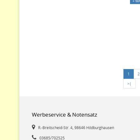
+ W
1
2
>|
Werbeservice & Notensatz
R.-Breitscheid-Str. 4, 98646 Hildburghausen
03685/702525