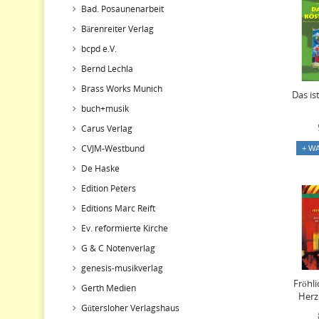
Bad. Posaunenarbeit
Bärenreiter Verlag
bcpd e.V.
Bernd Lechla
Brass Works Munich
Das ist
buch+musik
Carus Verlag
CVJM-Westbund
+ W
De Haske
Edition Peters
Editions Marc Reift
Ev. reformierte Kirche
G & C Notenverlag
genesis-musikverlag
Fröhli
Gerth Medien
Herz
Gütersloher Verlagshaus