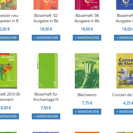
eister neu -
Bläserheft '02
Bläserheft '06
Bläserhef
peten in B
Ausgabe in Bb
Ausgabe in Bb
Ausgabe 
2,00 €
18,00 €
18,00 €
18,00 
ARENKORB
+ WARENKORB
+ WARENKORB
+ WAREN
heft 2010 (B-
Bläserheft für
Blechwärts
Concert de
timmen)
Kirchentage IV
7,75 €
4,25 
18,00 €
7,50 €
+ WARENKORB
+ WAREN
ARENKORB
+ WARENKORB