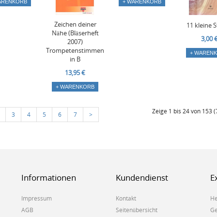
ARENKORB
+ WARENKORB
Zeichen deiner
11 kleine 
Nähe (Bläserheft
3,00 
2007)
Trompetenstimmen
+ WAREN
in B
13,95 €
+ WARENKORB
Zeige 1 bis 24 von 153 (7
3
4
5
6
7
>
Informationen
Kundendienst
E
Impressum
Kontakt
He
AGB
Seitenübersicht
Ge