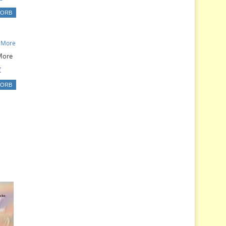
KORB
More
€
KORB