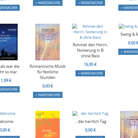
+ WARENKORB
+ WARENKORB
ARENKORB
+ WAREN
Swing & 
0,00 
Rühmet den Herrn,
Notierung in B
+ WAREN
ohne Bass
16,95 €
als war die
Romantische Musik
ht so klar
für festliche
+ WARENKORB
Stunden
11,99 €
0,00 €
ARENKORB
+ WARENKORB
elcome
... der herrlich Tag
0,00 €
0,00 €