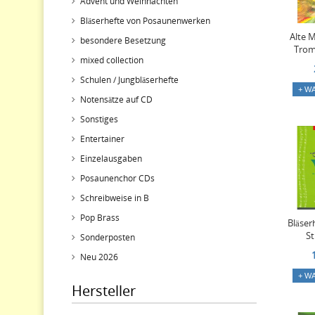
Advent und Weihnachten
Bläserhefte von Posaunenwerken
Alte M
besondere Besetzung
Trom
mixed collection
Schulen / Jungbläserhefte
+ W
Notensätze auf CD
Sonstiges
Entertainer
Einzelausgaben
Posaunenchor CDs
Schreibweise in B
Pop Brass
Bläser
S
Sonderposten
Neu 2026
+ W
Hersteller