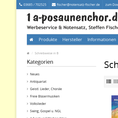
03685 / 702525
fischer@notensatz-fischer.de
zum Do
Produkte
Hersteller
Informationen
Schreibweise in B
Kategorien
Sch
Neues
Antiquariat
Geistl. Lieder, Choräle
Freie Bläsermusiken
Volkslieder
Swing, Gospel u. NGL