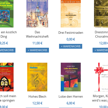
 ein köstlich
Das
Dreistim
Drei Festintraden
Ding
Weihnachtsheft
Choralm
0,00 €
9,25 €
11,00 €
12,00 
+ WARENKORB
ARENKORB
+ WARENKORB
+ WAREN
ch soll mein
Morgen, Ki
Hohes Blech
Lobe den Herren
e springen
wird's was
12,50 €
6,00 €
8,00 €
10,00 