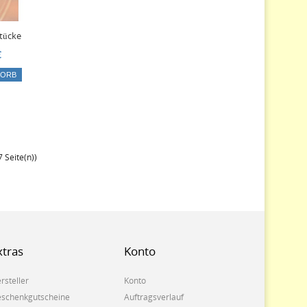
Stücke
€
KORB
 Seite(n))
xtras
Konto
rsteller
Konto
schenkgutscheine
Auftragsverlauf