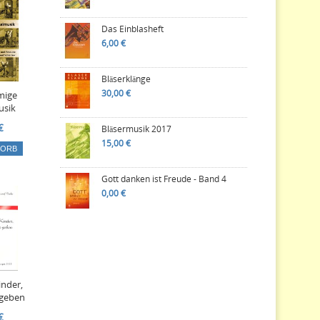
Das Einblasheft
6,00 €
Bläserklänge
30,00 €
mige
usik
€
Bläsermusik 2017
15,00 €
KORB
Gott danken ist Freude - Band 4
0,00 €
nder,
 geben
€