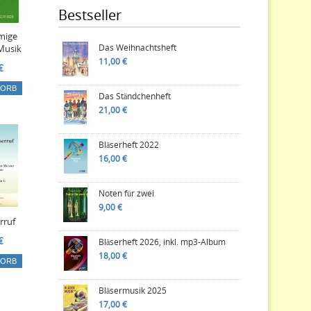
Bestseller
mige
Das Weihnachtsheft
Musik
11,00 €
€
KORB
Das Ständchenheft
21,00 €
Bläserheft 2022
16,00 €
Noten für zwei
9,00 €
rruf
€
Bläserheft 2026, inkl. mp3-Album
18,00 €
KORB
Bläsermusik 2025
17,00 €