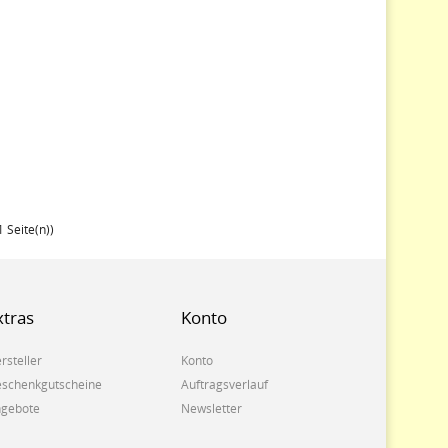
1 Seite(n))
xtras
Konto
rsteller
Konto
schenkgutscheine
Auftragsverlauf
gebote
Newsletter