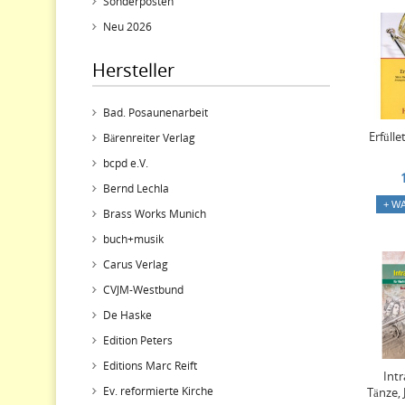
Sonderposten
Neu 2026
Hersteller
Bad. Posaunenarbeit
Erfülle
Bärenreiter Verlag
bcpd e.V.
Bernd Lechla
+ W
Brass Works Munich
buch+musik
Carus Verlag
CVJM-Westbund
De Haske
Edition Peters
Editions Marc Reift
Int
Ev. reformierte Kirche
Tänze,