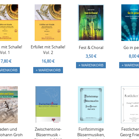
t mit Schalle!
Erfüllet mit Schalle!
Fest & Choral
Go in pe
Vol. 1
Vol. 2
3,50 €
8,00 
17,80 €
16,80 €
+ WARENKORB
+ WAREN
ARENKORB
+ WARENKORB
raden und
Zwischentöne-
Fünfstimmige
Festlicher
 Johann Groh
Bläsermusik -
Bläsermusiken,
Georg Frie