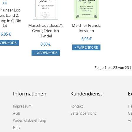
ir unser Lob
len, Band 2,
ung in C, Din
Marsch aus „Josua”,
Melchior Franck,
A4
Georg Friedrich
Intraden
16,85 €
Händel
6,95 €
ARENKORB
0,60 €
+ WARENKORB
+ WARENKORB
Zeige 1 bis 23 von 23 (
Informationen
Kundendienst
E
Impressum
Kontakt
He
AGB
Seitenübersicht
Ge
Widerrufsbelehrung
An
Hilfe