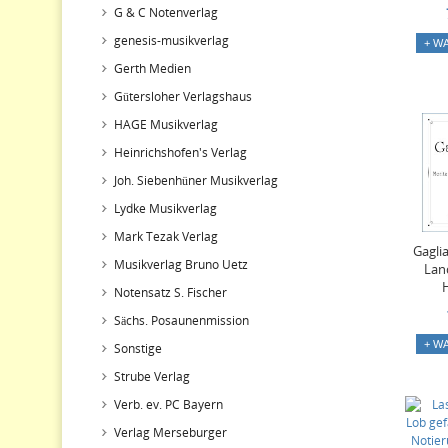
G & C Notenverlag
genesis-musikverlag
+ W
Gerth Medien
Gütersloher Verlagshaus
HAGE Musikverlag
Heinrichshofen's Verlag
Joh. Siebenhüner Musikverlag
Lydke Musikverlag
Mark Tezak Verlag
Gagli
Musikverlag Bruno Uetz
Lan
Notensatz S. Fischer
Sächs. Posaunenmission
+ W
Sonstige
Strube Verlag
Verb. ev. PC Bayern
Verlag Merseburger