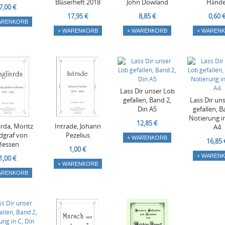
Bläserheft 2018
John Dowland
Hände
7,00 €
17,95 €
8,85 €
0,60 
ARENKORB
+ WARENKORB
+ WARENKORB
+ WAREN
Lass Dir unser Lob
gefallen, Band 2,
Lass Dir un
Din A5
gefallen, B
Notierung in
12,85 €
arda, Moritz
Intrade, Johann
A4
dgraf von
Pezelius
+ WARENKORB
16,85 
Hessen
1,00 €
+ WAREN
1,00 €
+ WARENKORB
ARENKORB