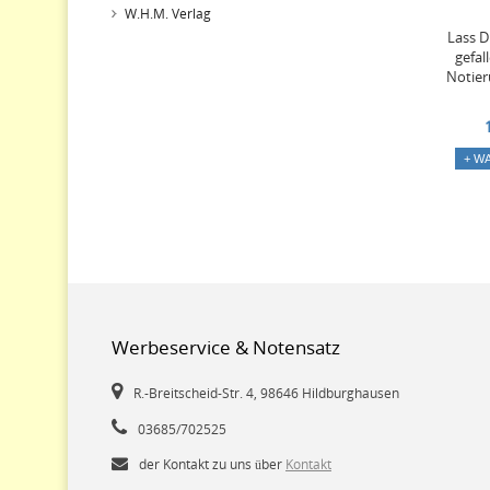
W.H.M. Verlag
Lass D
gefal
Notier
+ W
Werbeservice & Notensatz
R.-Breitscheid-Str. 4, 98646 Hildburghausen
03685/702525
der Kontakt zu uns über
Kontakt