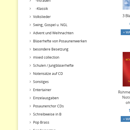
-Intraden
-Klassik
3 Bl
Volkslieder
Swing, Gospel u. NGL
+ W
Advent und Weihnachten
Bläserhefte von Posaunenwerken
besondere Besetzung
mixed collection
Schulen / Jungbläserhefte
Notensätze auf CD
Sonstiges
Entertainer
Rühmet
Noti
Einzelausgaben
oh
Posaunenchor CDs
Schreibweise in B
+ W
Pop Brass