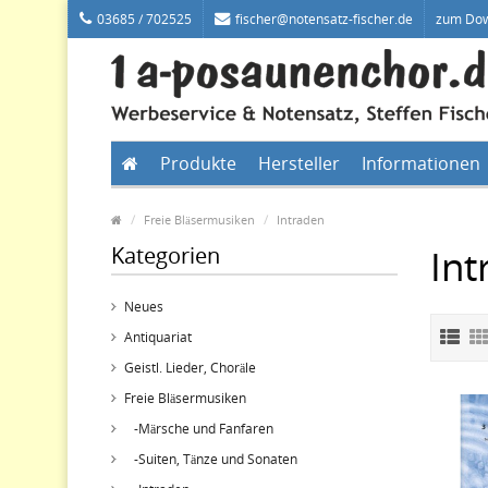
03685 / 702525
fischer@notensatz-fischer.de
zum Do
Produkte
Hersteller
Informationen
Freie Bläsermusiken
Intraden
Kategorien
Int
Neues
Antiquariat
Geistl. Lieder, Choräle
Freie Bläsermusiken
-Märsche und Fanfaren
-Suiten, Tänze und Sonaten