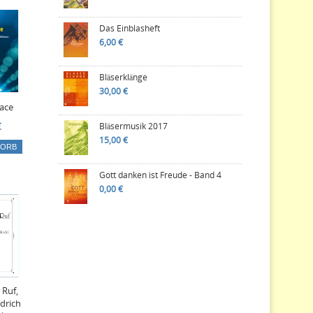
Das Einblasheft
6,00 €
Bläserklänge
30,00 €
ace
Bläsermusik 2017
€
15,00 €
KORB
Gott danken ist Freude - Band 4
0,00 €
 Ruf,
drich