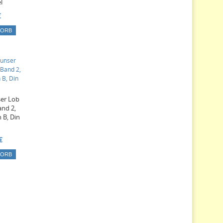
l
€
KORB
ser Lob
and 2,
 B, Din
€
KORB