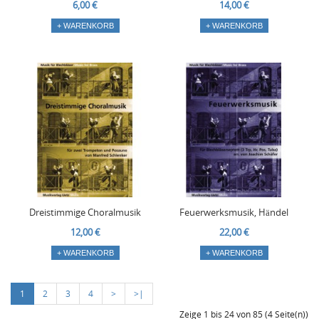
6,00 €
14,00 €
+ WARENKORB
+ WARENKORB
Dreistimmige Choralmusik
Feuerwerksmusik, Händel
12,00 €
22,00 €
+ WARENKORB
+ WARENKORB
1
2
3
4
>
>|
Zeige 1 bis 24 von 85 (4 Seite(n))