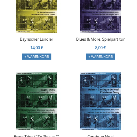
Bayrischer Ländler
Blues & More, Spielpartitur
14,00 €
8,00 €
+ WARENKORB
+ WARENKORB
Brass Trios (2Tp/Pos in C)
Cantique Noel