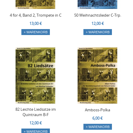
4 for 4, Band 2, Trompete in C
50 Weihnachtslieder C-Trp.
13,00 €
12,00 €
+ WARENKORB
+ WARENKORB
82 Leichte Liedsätze im
Amboss-Polka
Quintraum B-F
6,00 €
12,00 €
+ WARENKORB
+ WARENKORB