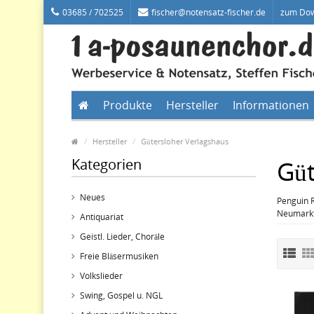
03685 / 702525
fischer@notensatz-fischer.de
zum Do
Produkte
Hersteller
Informationen
Hersteller
Gütersloher Verlagshaus
Kategorien
Güt
Neues
Penguin 
Neumarkt
Antiquariat
Geistl. Lieder, Choräle
Freie Bläsermusiken
Volkslieder
Swing, Gospel u. NGL