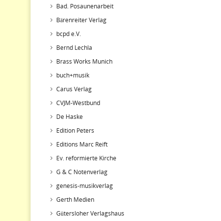
Bad. Posaunenarbeit
Bärenreiter Verlag
bcpd e.V.
Bernd Lechla
Brass Works Munich
buch+musik
Carus Verlag
CVJM-Westbund
De Haske
Edition Peters
Editions Marc Reift
Ev. reformierte Kirche
G & C Notenverlag
genesis-musikverlag
Gerth Medien
Gütersloher Verlagshaus