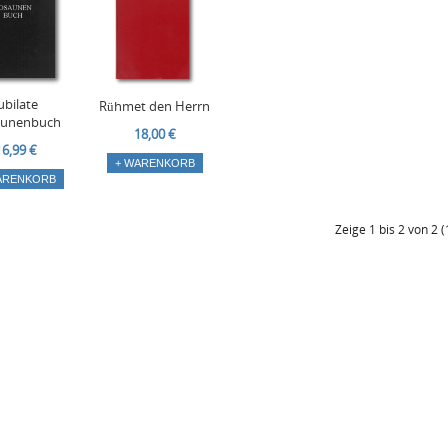
ubilate
Rühmet den Herrn
aunenbuch
18,00 €
16,99 €
+ WARENKORB
ARENKORB
Zeige 1 bis 2 von 2 (