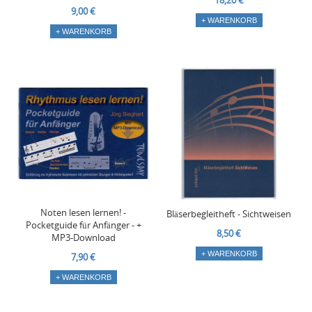
18,20 €
9,00 €
+ WARENKORB
+ WARENKORB
Noten lesen lernen! -
Bläserbegleitheft - Sichtweisen
Pocketguide für Anfänger - +
8,50 €
MP3-Download
+ WARENKORB
7,90 €
+ WARENKORB