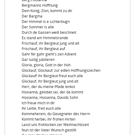
Bergmanns Hoffnung
Dein König, Zion, kommt zu dir
Der Bargma
Der Himmel is e Lichterbugn
Der Sommer is alle
Durch de Gassen weiß beschneit
Es stand am Himmelsrande
Frischauf, ihr Bergleut jung und alt
Frischauf, ihr Bergleut auf
Gahr fer gahr gieht's zen Advent
Gar lustig jubilieren
Gloria, gloria, Gott in der Höh
Glückauf, Glückauf, zur edlen Hoffnungszechen
Glückauf! ihr Bergleut freut euch alle
Glückauf, ihr Bergleut jung und alt
Herr, der du meine Pfade lenkst
Hosianna, gelobet sei, der da kommt
Hosianna, Hosianna, Davids Sohn
Ich freue mich in dir
Ihr Leitle, freit euch alle
Kommeherein, du Gesegneter des Herrn
Kommt herbei, ihr frohen Hirten
Lasst uns frohlocken zer Weihnachtszeit
Nun ist der Vater Wunsch gestillt