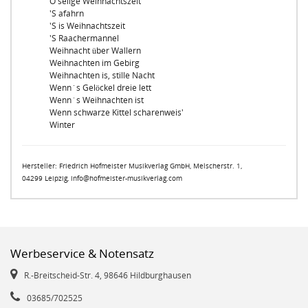
O selige Weihnachtszeit
'S afahrn
'S is Weihnachtszeit
'S Raachermannel
Weihnacht über Wallern
Weihnachten im Gebirg
Weihnachten is, stille Nacht
Wenn`s Gelöckel dreie lett
Wenn`s Weihnachten ist
Wenn schwarze Kittel scharenweis'
Winter
Hersteller: Friedrich Hofmeister Musikverlag GmbH, Melscherstr. 1,
04299 Leipzig, info@hofmeister-musikverlag.com
Werbeservice & Notensatz
R.-Breitscheid-Str. 4, 98646 Hildburghausen
03685/702525