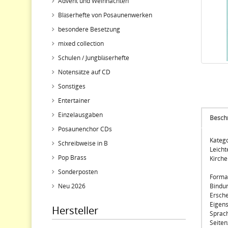
Advent und Weihnachten
Bläserhefte von Posaunenwerken
besondere Besetzung
mixed collection
Schulen / Jungbläserhefte
Notensätze auf CD
Sonstiges
Entertainer
Einzelausgaben
Besch
Posaunenchor CDs
Katego
Schreibweise in B
Leicht
Pop Brass
Kirche
Sonderposten
Forma
Neu 2026
Bindu
Ersche
Eigens
Hersteller
Sprach
Seiten