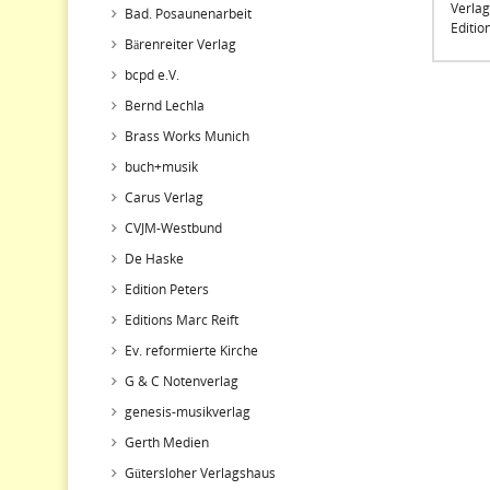
Verlag
Bad. Posaunenarbeit
Editi
Bärenreiter Verlag
bcpd e.V.
Bernd Lechla
Brass Works Munich
buch+musik
Carus Verlag
CVJM-Westbund
De Haske
Edition Peters
Editions Marc Reift
Ev. reformierte Kirche
G & C Notenverlag
genesis-musikverlag
Gerth Medien
Gütersloher Verlagshaus