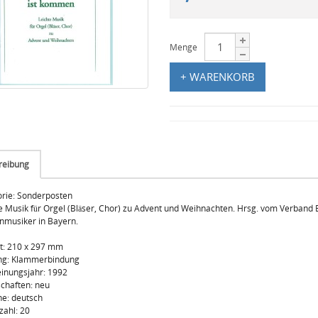
Menge
+ WARENKORB
reibung
rie: Sonderposten
e Musik für Orgel (Bläser, Chor) zu Advent und Weihnachten. Hrsg. vom Verband 
nmusiker in Bayern.
t: 210 x 297 mm
ng: Klammerbindung
inungsjahr: 1992
chaften: neu
e: deutsch
zahl: 20