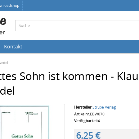
wnloadshop
Kontakt
Wedel
tes Sohn ist kommen - Klau
del
Hersteller
Strube Verlag
Artikelnr.
EBW070
Verfügbarkeit
4
6,25 €