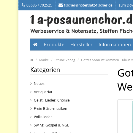
03685 / 702525
fischer@notensatz-fischer.de
zum Do
Produkte
Hersteller
Informationen
Marke
Strube Verlag
Gottes Sohn ist kommen - Klaus 
Kategorien
Got
We
Neues
Antiquariat
Geistl. Lieder, Choräle
Freie Bläsermusiken
Volkslieder
Swing, Gospel u. NGL