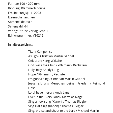
Format: 190 x 270 mm
Bindung: Klammerbindung
Erscheinungsjahr: 2003
Eigenschaften: neu
Sprache: deutsch
Seitenzahl: 44
Verlag: Strube Verlag GmbH
Editionsnummer: VS6212
Inhaltverzeichnis:
Titel / Komponist
As I go / Christian Martin Gabriel
Celebrate / Jörg Wöltche
God bless the Child / Pöhlmann; Pechstein
Holy, holy / Andy Lang
Hope / Pöhlmann; Pechstein
I'm gonna sing / Christian Martin Gabriel
Jesus, gib uns Menschen deinen Frieden / Reimund
Hess
Lord, have mercy / Andy Lang
Over in the Glory Land / Matthias Nagel
Sing a new song (Kanon) / Thomas Riegler
Sing Halleluja (Kanon) / Thomas Riegler
Sing, praise and shout to the Lord / Michael Martin