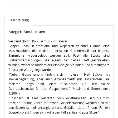
Beschreibung
Kategorie: Sonderposten
Verband christl. Popularmusik in Bayern
Gospel - das ist emotional und körperlich gelebter Glaube, eine
Musiktradition, die in der lutherischen Kirchenmusik durch diese
Sammlung wiederbelebt werden soll. Fast alle Stücke sind
Erstveröffentlichungen, die eigens für dieses Heft geschrieben
wurden, wobei besonders auf eingängige Melodien und gut singbare
Chorsätze Wert gelegt wurde.
"Neben Gospelkanons finden sich in diesem Heft Stücke mit
Klavierbegleitung, aber auch Arrangements mit Bläsersätzen. Die
meisten Songs sind leicht ausführbar. Ein Heft voller
Gebrauchsstücke für den Gospelevent." (Musik und Gottesdienst
4/2004)
"Stilistisch ist alles vertreten: vom einstimmigen Lied bis zum
fetzigen Shuffle. Chöre mit etwas Gospelerfahrung werden sich mit
den Sätzen schnell arrangieren und Gefallen daran finden. Für ein
Gospelprojekt finden sich auf jeden Fall genügend gute Sätze."