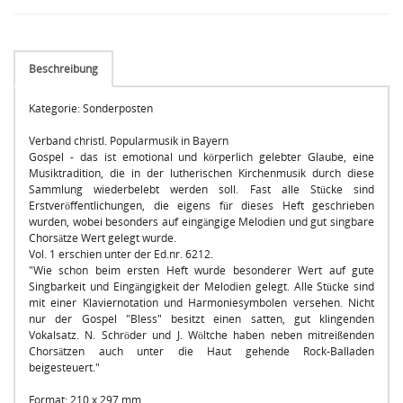
Beschreibung
Kategorie: Sonderposten
Verband christl. Popularmusik in Bayern
Gospel - das ist emotional und körperlich gelebter Glaube, eine
Musiktradition, die in der lutherischen Kirchenmusik durch diese
Sammlung wiederbelebt werden soll. Fast alle Stücke sind
Erstveröffentlichungen, die eigens für dieses Heft geschrieben
wurden, wobei besonders auf eingängige Melodien und gut singbare
Chorsätze Wert gelegt wurde.
Vol. 1 erschien unter der Ed.nr. 6212.
"Wie schon beim ersten Heft wurde besonderer Wert auf gute
Singbarkeit und Eingängigkeit der Melodien gelegt. Alle Stücke sind
mit einer Klaviernotation und Harmoniesymbolen versehen. Nicht
nur der Gospel "Bless" besitzt einen satten, gut klingenden
Vokalsatz. N. Schröder und J. Wöltche haben neben mitreißenden
Chorsätzen auch unter die Haut gehende Rock-Balladen
beigesteuert."
Format: 210 x 297 mm