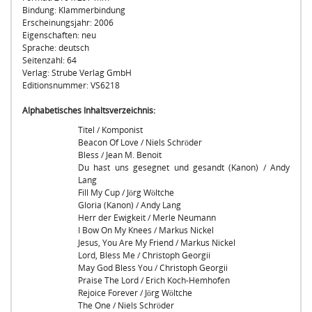
Bindung: Klammerbindung
Erscheinungsjahr: 2006
Eigenschaften: neu
Sprache: deutsch
Seitenzahl: 64
Verlag: Strube Verlag GmbH
Editionsnummer: VS6218
Alphabetisches Inhaltsverzeichnis:
Titel / Komponist
Beacon Of Love / Niels Schröder
Bless / Jean M. Benoit
Du hast uns gesegnet und gesandt (Kanon) / Andy
Lang
Fill My Cup / Jörg Wöltche
Gloria (Kanon) / Andy Lang
Herr der Ewigkeit / Merle Neumann
I Bow On My Knees / Markus Nickel
Jesus, You Are My Friend / Markus Nickel
Lord, Bless Me / Christoph Georgii
May God Bless You / Christoph Georgii
Praise The Lord / Erich Koch-Hemhofen
Rejoice Forever / Jörg Wöltche
The One / Niels Schröder