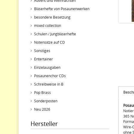
Advent und Weihnachten
Bläserhefte von Posaunenwerken
besondere Besetzung
mixed collection
Schulen / Jungbläserhefte
Notensätze auf CD
Sonstiges
Entertainer
Einzelausgaben
Posaunenchor CDs
Schreibweise in B
Besch
Pop Brass
Sonderposten
Posau
Neu 2026
Notier
365 N
Format
Hersteller
Wire-
ohne 