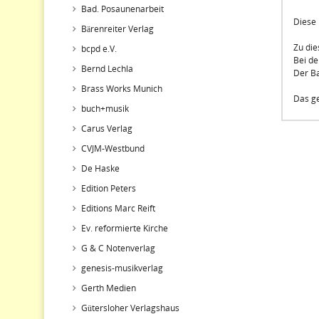
Bad. Posaunenarbeit
Diese 
Bärenreiter Verlag
Zu die
bcpd e.V.
Bei de
Bernd Lechla
Der Ba
Brass Works Munich
Das ge
buch+musik
Carus Verlag
CVJM-Westbund
De Haske
Edition Peters
Editions Marc Reift
Ev. reformierte Kirche
G & C Notenverlag
genesis-musikverlag
Gerth Medien
Gütersloher Verlagshaus