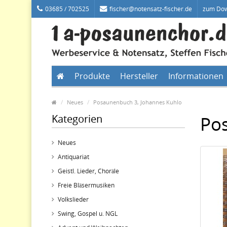
03685 / 702525
fischer@notensatz-fischer.de
zum Do
Produkte
Hersteller
Informationen
Neues
Posaunenbuch 3, Johannes Kuhlo
Kategorien
Po
Neues
Antiquariat
Geistl. Lieder, Choräle
Freie Bläsermusiken
Volkslieder
Swing, Gospel u. NGL