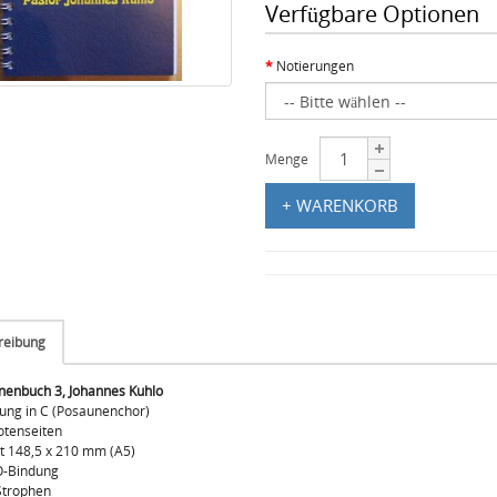
Verfügbare Optionen
Notierungen
Menge
+ WARENKORB
reibung
nenbuch 3, Johannes Kuhlo
ung in C (Posaunenchor)
otenseiten
 148,5 x 210 mm (A5)
O-Bindung
Strophen