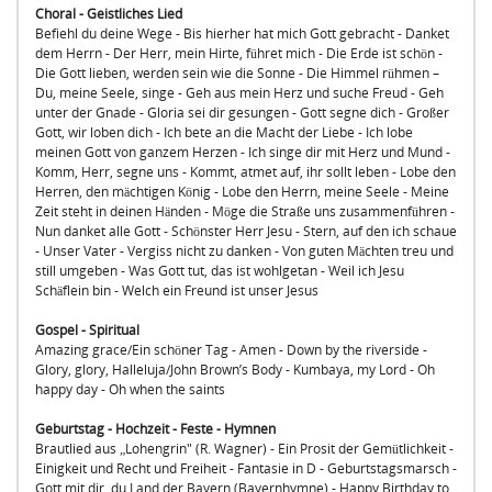
Choral - Geistliches Lied
Befiehl du deine Wege - Bis hierher hat mich Gott gebracht - Danket
dem Herrn - Der Herr, mein Hirte, führet mich - Die Erde ist schön -
Die Gott lieben, werden sein wie die Sonne - Die Himmel rühmen –
Du, meine Seele, singe - Geh aus mein Herz und suche Freud - Geh
unter der Gnade - Gloria sei dir gesungen - Gott segne dich - Großer
Gott, wir loben dich - Ich bete an die Macht der Liebe - Ich lobe
meinen Gott von ganzem Herzen - Ich singe dir mit Herz und Mund -
Komm, Herr, segne uns - Kommt, atmet auf, ihr sollt leben - Lobe den
Herren, den mächtigen König - Lobe den Herrn, meine Seele - Meine
Zeit steht in deinen Händen - Möge die Straße uns zusammenführen -
Nun danket alle Gott - Schönster Herr Jesu - Stern, auf den ich schaue
- Unser Vater - Vergiss nicht zu danken - Von guten Mächten treu und
still umgeben - Was Gott tut, das ist wohlgetan - Weil ich Jesu
Schäflein bin - Welch ein Freund ist unser Jesus
Gospel - Spiritual
Amazing grace/Ein schöner Tag - Amen - Down by the riverside -
Glory, glory, Halleluja/John Brown’s Body - Kumbaya, my Lord - Oh
happy day - Oh when the saints
Geburtstag - Hochzeit - Feste - Hymnen
Brautlied aus „Lohengrin" (R. Wagner) - Ein Prosit der Gemütlichkeit -
Einigkeit und Recht und Freiheit - Fantasie in D - Geburtstagsmarsch -
Gott mit dir, du Land der Bayern (Bayernhymne) - Happy Birthday to