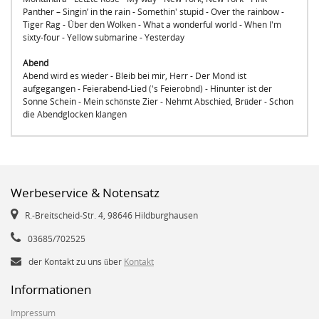
Panther – Singin’ in the rain - Somethin' stupid - Over the rainbow -
Tiger Rag - Über den Wolken - What a wonderful world - When I'm
sixty-four - Yellow submarine - Yesterday
Abend
Abend wird es wieder - Bleib bei mir, Herr - Der Mond ist
aufgegangen - Feierabend-Lied ('s Feierobnd) - Hinunter ist der
Sonne Schein - Mein schönste Zier - Nehmt Abschied, Brüder - Schon
die Abendglocken klangen
Werbeservice & Notensatz
R.-Breitscheid-Str. 4, 98646 Hildburghausen
03685/702525
der Kontakt zu uns über
Kontakt
Informationen
Impressum