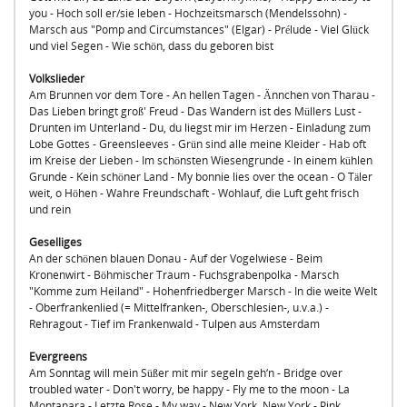
you - Hoch soll er/sie leben - Hochzeitsmarsch (Mendelssohn) -
Marsch aus "Pomp and Circumstances" (Elgar) - Prélude - Viel Glück
und viel Segen - Wie schön, dass du geboren bist
Volkslieder
Am Brunnen vor dem Tore - An hellen Tagen - Ännchen von Tharau -
Das Lieben bringt groß' Freud - Das Wandern ist des Müllers Lust -
Drunten im Unterland - Du, du liegst mir im Herzen - Einladung zum
Lobe Gottes - Greensleeves - Grün sind alle meine Kleider - Hab oft
im Kreise der Lieben - Im schönsten Wiesengrunde - In einem kühlen
Grunde - Kein schöner Land - My bonnie lies over the ocean - O Täler
weit, o Höhen - Wahre Freundschaft - Wohlauf, die Luft geht frisch
und rein
Geselliges
An der schönen blauen Donau - Auf der Vogelwiese - Beim
Kronenwirt - Böhmischer Traum - Fuchsgrabenpolka - Marsch
"Komme zum Heiland" - Hohenfriedberger Marsch - In die weite Welt
- Oberfrankenlied (= Mittelfranken-, Oberschlesien-, u.v.a.) -
Rehragout - Tief im Frankenwald - Tulpen aus Amsterdam
Evergreens
Am Sonntag will mein Süßer mit mir segeln geh‘n - Bridge over
troubled water - Don't worry, be happy - Fly me to the moon - La
Montanara - Letzte Rose - My way - New York, New York - Pink