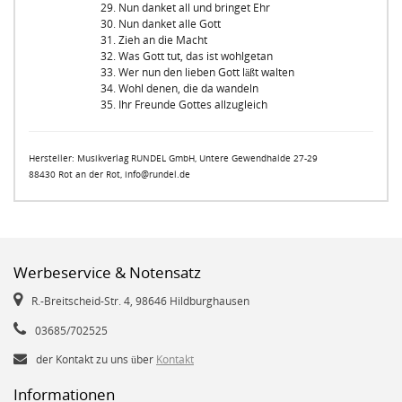
29. Nun danket all und bringet Ehr
30. Nun danket alle Gott
31. Zieh an die Macht
32. Was Gott tut, das ist wohlgetan
33. Wer nun den lieben Gott läßt walten
34. Wohl denen, die da wandeln
35. Ihr Freunde Gottes allzugleich
Hersteller: Musikverlag RUNDEL GmbH, Untere Gewendhalde 27-29
88430 Rot an der Rot, info@rundel.de
Werbeservice & Notensatz
R.-Breitscheid-Str. 4, 98646 Hildburghausen
03685/702525
der Kontakt zu uns über
Kontakt
Informationen