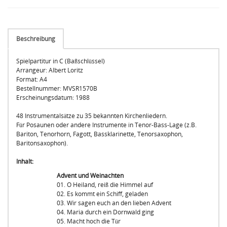
Beschreibung
Spielpartitur in C (Baßschlüssel)
Arrangeur: Albert Loritz
Format: A4
Bestellnummer: MVSR1570B
Erscheinungsdatum: 1988
48 Instrumentalsätze zu 35 bekannten Kirchenliedern.
Für Posaunen oder andere Instrumente in Tenor-Bass-Lage (z.B.
Bariton, Tenorhorn, Fagott, Bassklarinette, Tenorsaxophon,
Baritonsaxophon).
Inhalt:
Advent und Weinachten
01. O Heiland, reiß die Himmel auf
02. Es kommt ein Schiff, geladen
03. Wir sagen euch an den lieben Advent
04. Maria durch ein Dornwald ging
05. Macht hoch die Tür