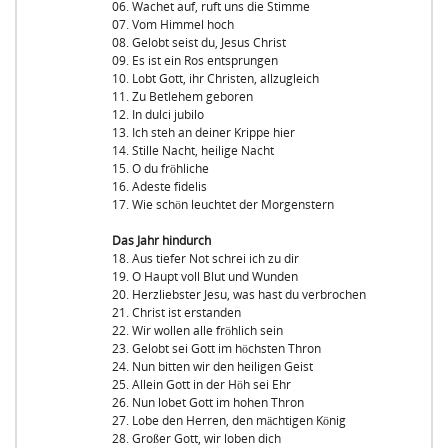
06. Wachet auf, ruft uns die Stimme
07. Vom Himmel hoch
08. Gelobt seist du, Jesus Christ
09. Es ist ein Ros entsprungen
10. Lobt Gott, ihr Christen, allzugleich
11. Zu Betlehem geboren
12. In dulci jubilo
13. Ich steh an deiner Krippe hier
14. Stille Nacht, heilige Nacht
15. O du fröhliche
16. Adeste fidelis
17. Wie schön leuchtet der Morgenstern
Das Jahr hindurch
18. Aus tiefer Not schrei ich zu dir
19. O Haupt voll Blut und Wunden
20. Herzliebster Jesu, was hast du verbrochen
21. Christ ist erstanden
22. Wir wollen alle fröhlich sein
23. Gelobt sei Gott im höchsten Thron
24. Nun bitten wir den heiligen Geist
25. Allein Gott in der Höh sei Ehr
26. Nun lobet Gott im hohen Thron
27. Lobe den Herren, den mächtigen König
28. Großer Gott, wir loben dich