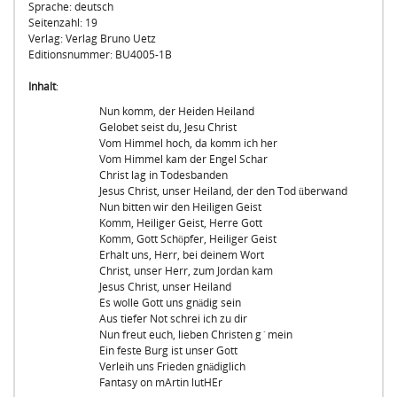
Sprache: deutsch
Seitenzahl: 19
Verlag: Verlag Bruno Uetz
Editionsnummer: BU4005-1B
Inhalt
:
Nun komm, der Heiden Heiland
Gelobet seist du, Jesu Christ
Vom Himmel hoch, da komm ich her
Vom Himmel kam der Engel Schar
Christ lag in Todesbanden
Jesus Christ, unser Heiland, der den Tod überwand
Nun bitten wir den Heiligen Geist
Komm, Heiliger Geist, Herre Gott
Komm, Gott Schöpfer, Heiliger Geist
Erhalt uns, Herr, bei deinem Wort
Christ, unser Herr, zum Jordan kam
Jesus Christ, unser Heiland
Es wolle Gott uns gnädig sein
Aus tiefer Not schrei ich zu dir
Nun freut euch, lieben Christen g´mein
Ein feste Burg ist unser Gott
Verleih uns Frieden gnädiglich
Fantasy on mArtin lutHEr