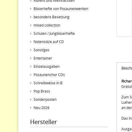
Advent und Weihnachten
Bläserhefte von Posaunenwerken
besondere Besetzung
mixed collection
Schulen / Jungbläserhefte
Notensätze auf CD
Sonstiges
Entertainer
Einzelausgaben
Besch
Posaunenchor CDs
Richar
Schreibweise in B
Gratul
Pop Brass
Zum 50
Sonderposten
Luther
Neu 2026
an den
Das In
Hersteller
Ausgab