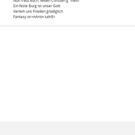
Nun freut euch, lieben Christen g´mein
Ein feste Burg ist unser Gott
Verleih uns Frieden gnädiglich
Fantasy on mArtin lutHEr