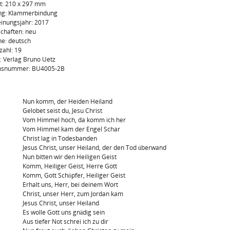
t: 210 x 297 mm
ng: Klammerbindung
inungsjahr: 2017
chaften: neu
e: deutsch
zahl: 19
: Verlag Bruno Uetz
onsnummer: BU4005-2B
:
Nun komm, der Heiden Heiland
Gelobet seist du, Jesu Christ
Vom Himmel hoch, da komm ich her
Vom Himmel kam der Engel Schar
Christ lag in Todesbanden
Jesus Christ, unser Heiland, der den Tod überwand
Nun bitten wir den Heiligen Geist
Komm, Heiliger Geist, Herre Gott
Komm, Gott Schöpfer, Heiliger Geist
Erhalt uns, Herr, bei deinem Wort
Christ, unser Herr, zum Jordan kam
Jesus Christ, unser Heiland
Es wolle Gott uns gnädig sein
Aus tiefer Not schrei ich zu dir