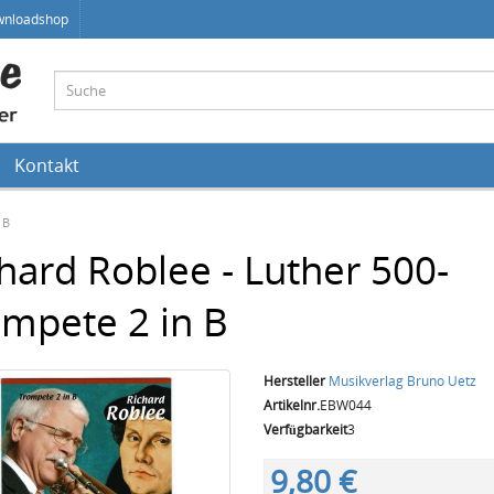
wnloadshop
Kontakt
 B
hard Roblee - Luther 500-
mpete 2 in B
Hersteller
Musikverlag Bruno Uetz
Artikelnr.
EBW044
Verfügbarkeit
3
9,80 €