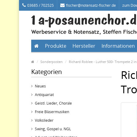
03685 / 702525
fischer@notensatz-fischer.de
zum Do
Produkte
Hersteller
Informationen
Sonderposten
Richard Roblee - Luther 500- Trompete 2 in
Kategorien
Ric
Tro
Neues
Antiquariat
Geistl. Lieder, Choräle
Freie Bläsermusiken
Volkslieder
Swing, Gospel u. NGL