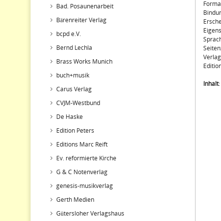
Forma
Bad. Posaunenarbeit
Bindu
Bärenreiter Verlag
Ersche
Eigens
bcpd e.V.
Sprach
Bernd Lechla
Seiten
Verlag
Brass Works Munich
Editi
buch+musik
Inhalt
Carus Verlag
CVJM-Westbund
De Haske
Edition Peters
Editions Marc Reift
Ev. reformierte Kirche
G & C Notenverlag
genesis-musikverlag
Gerth Medien
Gütersloher Verlagshaus