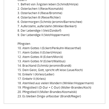
1. Befreit von Ängsten leben (Schmidt/Hinze)
2. Osterlachen I (Riese/Kosmalski)
3. Osterlachen II (Riese/Bromme)
4. Osterlachen III (Riese/Richter)
6. Ostermorgen (Schmitz-Jeromin/Barrenschee)
7. Auferstehn, auferstehn (Winkler/Benkert)
8. Der Lebendige I (Veit/Zündorf)
9. Der Lebendige II (Veit/Hoppermann)
Pfingsten
10. Atem Gottes I (Eckert/Penkuhn-Wasserthal)
11. Atem Gottes II (Eckert/Hinze)
12. Atem Gottes III (Eckert/Morck)
13. Atem Gottes IV (Eckert/Malitius)
14. Brachland (Schmitz-Jeromin/Brandt)
15. Dein Geist, Gott, spricht oft leise (Leue/Koch)
16. Einkehr I (Kirleis/Leißer)
17. Einkehr II (Kirleis)
18. Atemlied aus vielen Mündern (Winkler/Hoppermann)
19. Pfingstlied I (D-Dur + C-Dur) (Müller-Brandes/Koch)
20. Pfingstlied II (Müller-Brandes/Kosmalski)
23. Es bleiben Dinge unfassbar (Brandt/Rieger)