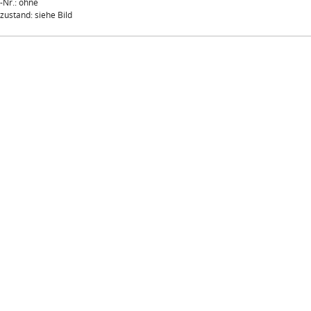
l-Nr.: ohne
lzustand: siehe Bild