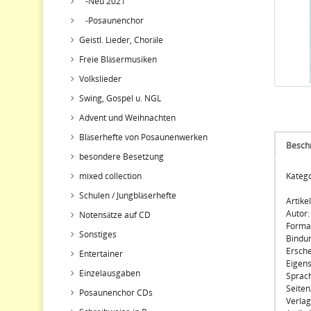
-Neu 2021
-Posaunenchor
Geistl. Lieder, Choräle
Freie Bläsermusiken
Volkslieder
Swing, Gospel u. NGL
Advent und Weihnachten
Bläserhefte von Posaunenwerken
Besch
besondere Besetzung
mixed collection
Katego
Schulen / Jungbläserhefte
Artike
Autor:
Notensätze auf CD
Forma
Sonstiges
Bindu
Ersch
Entertainer
Eigens
Einzelausgaben
Sprach
Seiten
Posaunenchor CDs
Verla