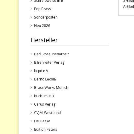
Schreibweise in B
Artike
Artike
Pop Brass
Sonderposten
Neu 2026
Hersteller
Bad. Posaunenarbeit
Bärenreiter Verlag
bcpd e.V.
Bernd Lechla
Brass Works Munich
buch+musik
Carus Verlag
CVJM-Westbund
De Haske
Edition Peters