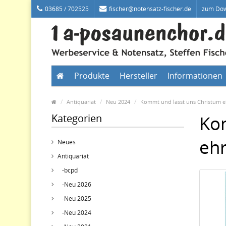
03685 / 702525
fischer@notensatz-fischer.de
zum Do
Produkte
Hersteller
Informationen
Antiquariat
Neu 2024
Kommt und lasst uns Christum eh
Kategorien
Ko
ehr
Neues
Antiquariat
-bcpd
-Neu 2026
-Neu 2025
-Neu 2024