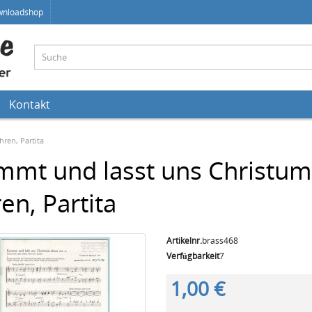
wnloadshop
Kontakt
ren, Partita
mmt und lasst uns Christum
en, Partita
Artikelnr.
brass468
Verfügbarkeit
7
1,00 €