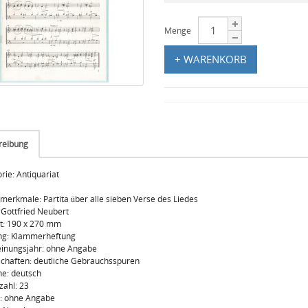
Menge
+ WARENKORB
reibung
rie: Antiquariat
lmerkmale: Partita über alle sieben Verse des Liedes
 Gottfried Neubert
t: 190 x 270 mm
ng: Klammerheftung
einungsjahr: ohne Angabe
chaften: deutliche Gebrauchsspuren
e: deutsch
zahl: 23
g: ohne Angabe