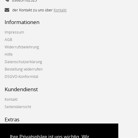
03685/702525
der Kontakt zu uns über
Kontakt
Informationen
Impressum
AGB
Widerrufsbelehrung
Hilfe
Datenschutzerklärung
Bestellung widerrufen
DSGVO-Konformität
Kundendienst
Kontakt
Seitenübersicht
Extras
Hersteller
Geschenkgutscheine
Ihre Privatsphäre ist uns wichtig. Wir