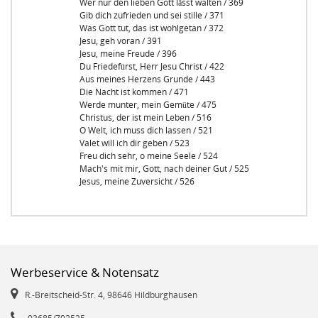
Wer nur den lieben Gott lässt walten / 369
Gib dich zufrieden und sei stille / 371
Was Gott tut, das ist wohlgetan / 372
Jesu, geh voran / 391
Jesu, meine Freude / 396
Du Friedefürst, Herr Jesu Christ / 422
Aus meines Herzens Grunde / 443
Die Nacht ist kommen / 471
Werde munter, mein Gemüte / 475
Christus, der ist mein Leben / 516
O Welt, ich muss dich lassen / 521
Valet will ich dir geben / 523
Freu dich sehr, o meine Seele / 524
Mach's mit mir, Gott, nach deiner Gut / 525
Jesus, meine Zuversicht / 526
Werbeservice & Notensatz
R.-Breitscheid-Str. 4, 98646 Hildburghausen