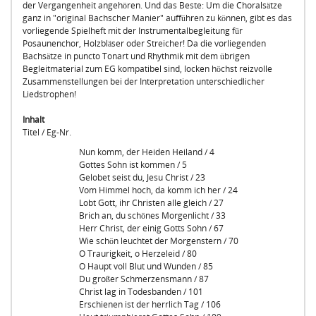
der Vergangenheit angehören. Und das Beste: Um die Choralsätze
ganz in "original Bachscher Manier" aufführen zu können, gibt es das
vorliegende Spielheft mit der Instrumentalbegleitung für
Posaunenchor, Holzbläser oder Streicher! Da die vorliegenden
Bachsätze in puncto Tonart und Rhythmik mit dem übrigen
Begleitmaterial zum EG kompatibel sind, locken höchst reizvolle
Zusammenstellungen bei der Interpretation unterschiedlicher
Liedstrophen!
Inhalt
Titel / Eg-Nr.
Nun komm, der Heiden Heiland / 4
Gottes Sohn ist kommen / 5
Gelobet seist du, Jesu Christ / 23
Vom Himmel hoch, da komm ich her / 24
Lobt Gott, ihr Christen alle gleich / 27
Brich an, du schönes Morgenlicht / 33
Herr Christ, der einig Gotts Sohn / 67
Wie schön leuchtet der Morgenstern / 70
O Traurigkeit, o Herzeleid / 80
O Haupt voll Blut und Wunden / 85
Du großer Schmerzensmann / 87
Christ lag in Todesbanden / 101
Erschienen ist der herrlich Tag / 106