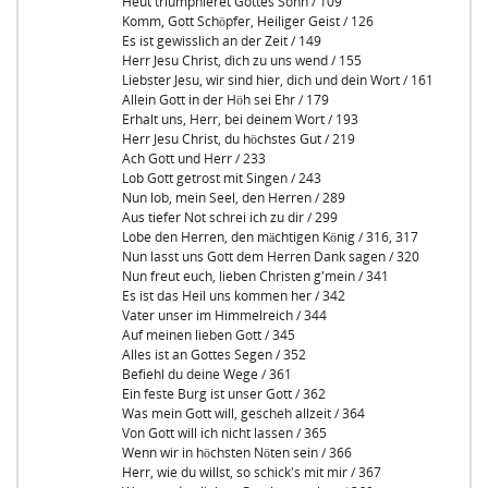
Heut triumphieret Gottes Sohn / 109
Komm, Gott Schöpfer, Heiliger Geist / 126
Es ist gewisslich an der Zeit / 149
Herr Jesu Christ, dich zu uns wend / 155
Liebster Jesu, wir sind hier, dich und dein Wort / 161
Allein Gott in der Höh sei Ehr / 179
Erhalt uns, Herr, bei deinem Wort / 193
Herr Jesu Christ, du höchstes Gut / 219
Ach Gott und Herr / 233
Lob Gott getrost mit Singen / 243
Nun lob, mein Seel, den Herren / 289
Aus tiefer Not schrei ich zu dir / 299
Lobe den Herren, den mächtigen König / 316, 317
Nun lasst uns Gott dem Herren Dank sagen / 320
Nun freut euch, lieben Christen g'mein / 341
Es ist das Heil uns kommen her / 342
Vater unser im Himmelreich / 344
Auf meinen lieben Gott / 345
Alles ist an Gottes Segen / 352
Befiehl du deine Wege / 361
Ein feste Burg ist unser Gott / 362
Was mein Gott will, gescheh allzeit / 364
Von Gott will ich nicht lassen / 365
Wenn wir in höchsten Nöten sein / 366
Herr, wie du willst, so schick's mit mir / 367