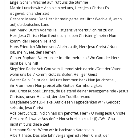
Engel Schar / Wachet auf, ruft uns die Stimme
Martin Lutschewitz: Ach bleib bei uns, Herr Jesu Christ / Es
ist gewißlich ander Zeit
Gerhard Maasz: Der Herr ist mein getreuer Hirt / Wach auf, wach
auf, du deutsches Land
Karl Marx: Durch Adams Fall ist ganz verderbt / Ich ruf zu dir,
Herr Jesu Christ / Nun freut euch, lieben Christen g'mein / Nun
komm, der Heiden Heiland
Hans Friedrich Micheelsen: Allein zu dir, Herr Jesu Christ / Nun
lob, mein Seel, den Herren
Günter Raphael: Vater unser im Himmelreich / Wo Gott der Herr
nicht bei uns hält
Siegfried Reda: Ach Gott vom Himmel sieh darein /Gott der Vater
wohn uns bei / Komm, Gott Schöpfer, Heiliger Geist
Walter Rein: Es ist das Heil uns kommen her / Nun jauchzet all,
ihr Frommen / Nun preiset alle Gottes Barmherzigkeit
Paul Ernst Ruppel: Christe, du Beistand deiner Kreuzgemeinde / Jesus
Christus, unser Heiland, der den Tod überwand
Magdalene Schauß-Flake: Auf diesen Tagbedenken wir / Gelobet
seist du, Jesu Christ
Adalbert Schütz: In dich hab ich gehoffet, Herr / O König Jesu Christe
Gerhard Schwarz: Aus tiefer Not schrei ich zu dir (I) / Wär Gott
nicht mit uns diese Zeit
Hermann Stern: Wenn wir in höchsten Nöten sein
Albert Thate: Das alte Jahr vergangen ist / Herr Christ, der