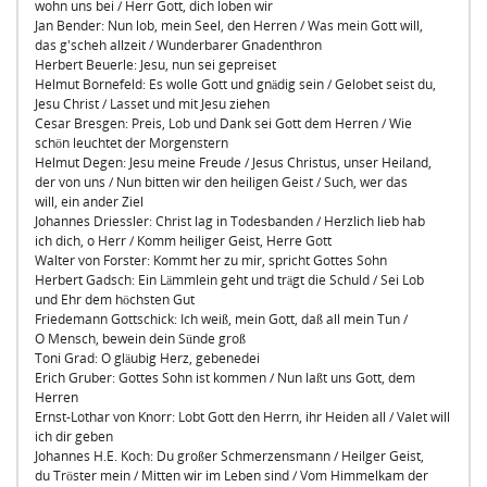
wohn uns bei / Herr Gott, dich loben wir
Jan Bender: Nun lob, mein Seel, den Herren / Was mein Gott will,
das g'scheh allzeit / Wunderbarer Gnadenthron
Herbert Beuerle: Jesu, nun sei gepreiset
Helmut Bornefeld: Es wolle Gott und gnädig sein / Gelobet seist du,
Jesu Christ / Lasset und mit Jesu ziehen
Cesar Bresgen: Preis, Lob und Dank sei Gott dem Herren / Wie
schön leuchtet der Morgenstern
Helmut Degen: Jesu meine Freude / Jesus Christus, unser Heiland,
der von uns / Nun bitten wir den heiligen Geist / Such, wer das
will, ein ander Ziel
Johannes Driessler: Christ lag in Todesbanden / Herzlich lieb hab
ich dich, o Herr / Komm heiliger Geist, Herre Gott
Walter von Forster: Kommt her zu mir, spricht Gottes Sohn
Herbert Gadsch: Ein Lämmlein geht und trägt die Schuld / Sei Lob
und Ehr dem höchsten Gut
Friedemann Gottschick: Ich weiß, mein Gott, daß all mein Tun /
O Mensch, bewein dein Sünde groß
Toni Grad: O gläubig Herz, gebenedei
Erich Gruber: Gottes Sohn ist kommen / Nun laßt uns Gott, dem
Herren
Ernst-Lothar von Knorr: Lobt Gott den Herrn, ihr Heiden all / Valet will
ich dir geben
Johannes H.E. Koch: Du großer Schmerzensmann / Heilger Geist,
du Tröster mein / Mitten wir im Leben sind / Vom Himmelkam der