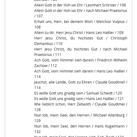
Allein Gott in der Höh sei Ehr / Leonhart Schröter / 106
Allein Gott in der Höh sei Ehr / nach Michael Praetorius
/ 107
Erhalt uns, Herr, bei deinem Wort / Melchior Vulpius /
108
Allein zu dir, Herr Jesu Christ / Hans Leo Haßler / 109
Herr Jesu Christ, du höchstes Gut / Christoph
Demantius / 110
Herr Jesu Christ, du höchstes Gut / nach Michael
Praetorius / 111
Ach Gott, vom Himmel sieh darein / Friedrich Wilhelm
Zachow / 112
Ach Gott, vom Himmel sieh darein / Hans Leo Haßler /
114
Jauchzt, alle Lande, Gott zu Ehren / Claude Goudimel /
114
Es wolle Gott uns gnädig sein / Samuel Scheidt / 120
Es wolle Gott uns gnädig sein / Hans Leo Haßler / 121
Wie lieblich schön, Herr Zebaoth / Claude Goudimel /
128
Nun lob, mein Seel, den Herren / Michael Altenburg /
129
Nun lob, mein Seel, den Herren / Hans Kugelmann /
132