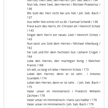
Nun lob, mein Seel, den Herren / Joh. Seb. Bach / 134
Nun lob, mein Seel, den Herren / Michael Praetorius /
136
Wo Gott der Herr nicht bei uns hält / Joh. Seb. Bach /
137
Aus tiefer Not schrei ich zu dir / Samuel Scheidt / 138
Freut euch des Herrn, ihr Christen all / Heinrich Schütz
/ 143
Singet dem Herrn ein neues Lied / Heinrich Schütz /
143
Nun lasst uns Gott dem Herren / Michael Altenburg /
162
Sei Lob und Ehr dem höchsten Gut / Johann Crüger /
164
Lobe den Herren, den mächtigen König / Melchior
Franck / 166
Ich will, so lang ich lebe / Heinrich Schütz / 173
Lobet den Herren, denn er ist sehr... / Antonio
Scandelli / 174
Lobet den Herren, denn er ist sehr... / Joh. Seb. Bach /
175
Vater unser im Himmelreich / Friedrich Wilhelm
Zachow / 178
Vater unser im Himmelreich / Hans Leo Haßler / 176
Vater unser im Himmelreich / Joh. Seb. Bach / 179