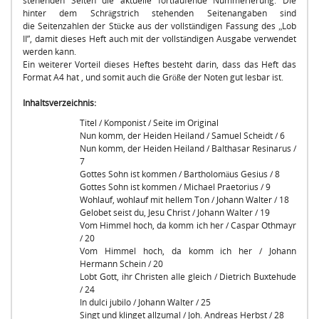
stehenden Seiten die aktuelle fortlaufende Nummerierung. Die
hinter dem Schrägstrich stehenden Seitenangaben sind
die Seitenzahlen der Stücke aus der vollständigen Fassung des „Lob
II”, damit dieses Heft auch mit der vollständigen Ausgabe verwendet
werden kann.
Ein weiterer Vorteil dieses Heftes besteht darin, dass das Heft das
Format A4 hat , und somit auch die Größe der Noten gut lesbar ist.
Inhaltsverzeichnis:
Titel / Komponist / Seite im Original
Nun komm, der Heiden Heiland / Samuel Scheidt / 6
Nun komm, der Heiden Heiland / Balthasar Resinarus /
7
Gottes Sohn ist kommen / Bartholomäus Gesius / 8
Gottes Sohn ist kommen / Michael Praetorius / 9
Wohlauf, wohlauf mit hellem Ton / Johann Walter / 18
Gelobet seist du, Jesu Christ / Johann Walter / 19
Vom Himmel hoch, da komm ich her / Caspar Othmayr
/ 20
Vom Himmel hoch, da komm ich her / Johann
Hermann Schein / 20
Lobt Gott, ihr Christen alle gleich / Dietrich Buxtehude
/ 24
In dulci jubilo / Johann Walter / 25
Singt und klinget allzumal / Joh. Andreas Herbst / 28