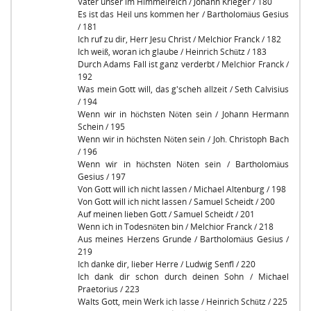
Vater unser im Himmelreich / Johann Krieger / 180
Es ist das Heil uns kommen her / Bartholomäus Gesius
/ 181
Ich ruf zu dir, Herr Jesu Christ / Melchior Franck / 182
Ich weiß, woran ich glaube / Heinrich Schütz / 183
Durch Adams Fall ist ganz verderbt / Melchior Franck /
192
Was mein Gott will, das g'scheh allzeit / Seth Calvisius
/ 194
Wenn wir in höchsten Nöten sein / Johann Hermann
Schein / 195
Wenn wir in höchsten Nöten sein / Joh. Christoph Bach
/ 196
Wenn wir in höchsten Nöten sein / Bartholomäus
Gesius / 197
Von Gott will ich nicht lassen / Michael Altenburg / 198
Von Gott will ich nicht lassen / Samuel Scheidt / 200
Auf meinen lieben Gott / Samuel Scheidt / 201
Wenn ich in Todesnöten bin / Melchior Franck / 218
Aus meines Herzens Grunde / Bartholomäus Gesius /
219
Ich danke dir, lieber Herre / Ludwig Senfl / 220
Ich dank dir schon durch deinen Sohn / Michael
Praetorius / 223
Walts Gott, mein Werk ich lasse / Heinrich Schütz / 225