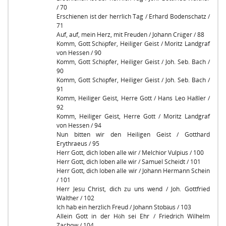
/ 70
Erschienen ist der herrlich Tag / Erhard Bodenschatz /
71
Auf, auf, mein Herz, mit Freuden / Johann Crüger / 88
Komm, Gott Schöpfer, Heiliger Geist / Moritz Landgraf
von Hessen / 90
Komm, Gott Schöpfer, Heiliger Geist / Joh. Seb. Bach /
90
Komm, Gott Schöpfer, Heiliger Geist / Joh. Seb. Bach /
91
Komm, Heiliger Geist, Herre Gott / Hans Leo Haßler /
92
Komm, Heiliger Geist, Herre Gott / Moritz Landgraf
von Hessen / 94
Nun bitten wir den Heiligen Geist / Gotthard
Erythraeus / 95
Herr Gott, dich loben alle wir / Melchior Vulpius / 100
Herr Gott, dich loben alle wir / Samuel Scheidt / 101
Herr Gott, dich loben alle wir / Johann Hermann Schein
/ 101
Herr Jesu Christ, dich zu uns wend / Joh. Gottfried
Walther / 102
Ich hab ein herzlich Freud / Johann Stobäus / 103
Allein Gott in der Höh sei Ehr / Friedrich Wilhelm
Zachow / 104