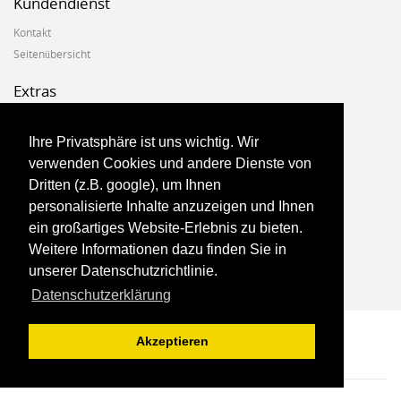
Kundendienst
Kontakt
Seitenübersicht
Extras
Hersteller
Geschenkgutscheine
Ihre Privatsphäre ist uns wichtig. Wir
Angebote
verwenden Cookies und andere Dienste von
Dritten (z.B. google), um Ihnen
Konto
personalisierte Inhalte anzuzeigen und Ihnen
ein großartiges Website-Erlebnis zu bieten.
Konto
Weitere Informationen dazu finden Sie in
Auftragsverlauf
unserer Datenschutzrichtlinie.
Newsletter
Datenschutzerklärung
Akzeptieren
Marketshop Theme © 2017, Theme By
Harnish Design