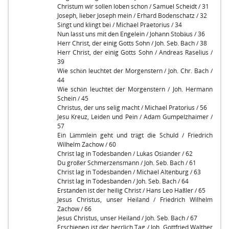
Christum wir sollen loben schon / Samuel Scheidt / 31
Joseph, lieber Joseph mein / Erhard Bodenschatz / 32
Singt und klingt bei / Michael Praetorius / 34
Nun lasst uns mit den Engelein / Johann Stobäus / 36
Herr Christ, der einig Gotts Sohn / Joh. Seb. Bach / 38
Herr Christ, der einig Gotts Sohn / Andreas Raselius /
39
Wie schön leuchtet der Morgenstern / Joh. Chr. Bach /
44
Wie schön leuchtet der Morgenstern / Joh. Hermann
Schein / 45
Christus, der uns selig macht / Michael Pratorius / 56
Jesu Kreuz, Leiden und Pein / Adam Gumpelzhaimer /
57
Ein Lämmlein geht und trägt die Schuld / Friedrich
Wilhelm Zachow / 60
Christ lag in Todesbanden / Lukas Osiander / 62
Du großer Schmerzensmann / Joh. Seb. Bach / 61
Christ lag in Todesbanden / Michael Altenburg / 63
Christ lag in Todesbanden / Joh. Seb. Bach / 64
Erstanden ist der heilig Christ / Hans Leo Haßler / 65
Jesus Christus, unser Heiland / Friedrich Wilhelm
Zachow / 66
Jesus Christus, unser Heiland / Joh. Seb. Bach / 67
Erschienen ist der herrlich Tag / Joh. Gottfried Walther