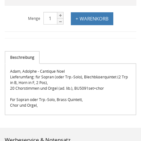
+ WARENKORB
Menge
Beschreibung
Adam, Adolphe - Cantique Noel
Lieferumfang: für Sopran (oder Trp.-Solo), Blechbläserquintet (2 Trp
in B, Horn in F, 2 Pos),
20 Chorstimmen und Orgel (ad. lib.), BU5091set+chor
Für Sopran oder Trp.-Solo, Brass Quintett,
Chor und Orgel,
Werbeservice & Notensatz