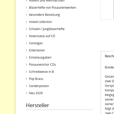
Advent und Weihnachten
Bläserhefte von Posaunenwerken
besondere Besetzung
mixed collection
Schulen / Jungbläserhefte
Notensätze auf CD
Sonstiges
Entertainer
Besch
Einzelausgaben
Posaunenchor CDs
Brede
Schreibweise in B
Gesamm
Pop Brass
zwei D
Vorspi
Sonderposten
Kompos
Neu 2026
beigeg
seiner
Hersteller
seiner
folgt 
zwei C