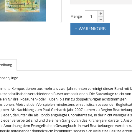
Menge
+ WARENKORB
reibung
nbach, Ingo
elte Kompositionen aus mehr als zwei Jahrzehnten vereinigt dieser Band mit f
utzend stilistisch verschiedenen Bläserkompositionen. Die Satzanlage reicht von
elen für drei Posaunen (oder Tuben) bis hin zu doppelchörigen achtstimmigen
itionen. Meist ist den Vorspielen mindestens ein stilistisch passender Begleitsa
eben. Als Nachklang zum Paul-Gerhardt-Jahr 2007 stehen zu Beginn Bearbeitun
 Lieder, darunter die als Rondo angelegte Choralfantasie, in der nicht weniger al
 Lieder verarbeitet sind und die einen Gang durch das Kirchenjahr darstellt. Ans
die Anordnung dem Evangelischen Gesangbuch. In zwei Bearbeitungen werden ku
horäle miteinander doppelchörig kombiniert, sodass sich vielfältige Bezüge ergeb