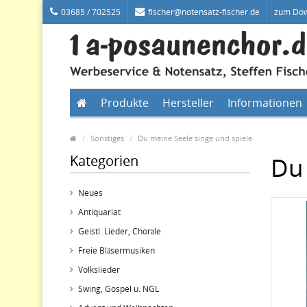
03685 / 702525
fischer@notensatz-fischer.de
zum Do
Produkte
Hersteller
Informationen
Sonstiges
Du meine Seele singe und spiele
Kategorien
Du 
Neues
Antiquariat
Geistl. Lieder, Choräle
Freie Bläsermusiken
Volkslieder
Swing, Gospel u. NGL