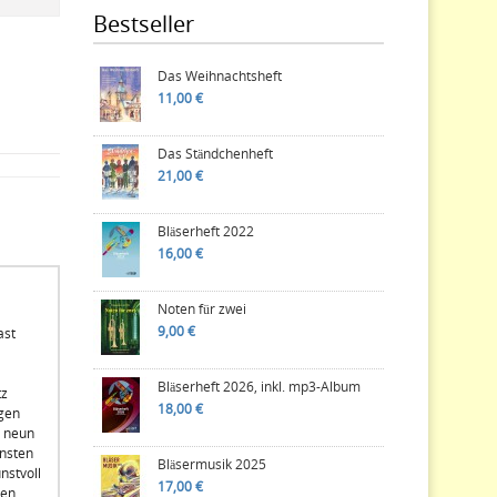
Bestseller
Das Weihnachtsheft
11,00 €
Das Ständchenheft
21,00 €
Bläserheft 2022
16,00 €
Noten für zwei
9,00 €
ast
Bläserheft 2026, inkl. mp3-Album
tz
18,00 €
gen
s neun
onsten
Bläsermusik 2025
nstvoll
17,00 €
en.