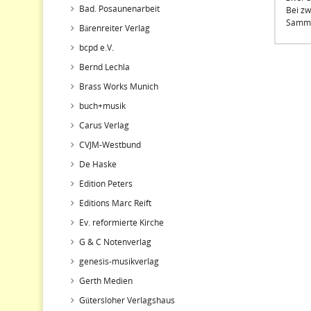
Bad. Posaunenarbeit
Bei zw
Sammlu
Bärenreiter Verlag
bcpd e.V.
Bernd Lechla
Brass Works Munich
buch+musik
Carus Verlag
CVJM-Westbund
De Haske
Edition Peters
Editions Marc Reift
Ev. reformierte Kirche
G & C Notenverlag
genesis-musikverlag
Gerth Medien
Gütersloher Verlagshaus