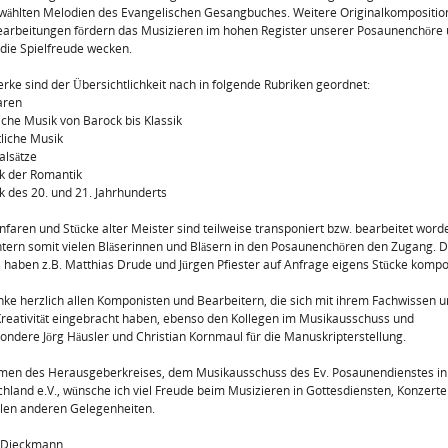
ählten Melodien des Evangelischen Gesangbuches. Weitere Original­kompositio
arbeitungen fördern das Musizieren im hohen Register unse­rer Posaunenchöre
 die Spielfreude wecken.
rke sind der Übersichtlichkeit nach in folgende Rubriken geordnet:
aren
liche Musik von Barock bis Klassik
tliche Musik
alsätze
k der Romantik
k des 20. und 21. Jahrhunderts
nfaren und Stücke alter Meister sind teilweise transponiert bzw. bearbeitet word
htern somit vielen Bläserinnen und Bläsern in den Posaunenchö­ren den Zugang. 
 haben z.B. Matthias Drude und Jürgen Pfiester auf Anfrage eigens Stücke kompo
nke herzlich allen Komponisten und Bearbeitern, die sich mit ihrem Fach­wissen 
Kreativität eingebracht haben, ebenso den Kollegen im Musikausschuss und
ondere Jörg Häusler und Christian Kornmaul für die Manuskripterstellung.
men des Herausgeberkreises, dem Musikausschuss des Ev. Posaunendienstes in
hland e.V., wünsche ich viel Freude beim Musizieren in Gottesdiensten, Konzert
elen anderen Gelegenheiten.
h Dieckmann