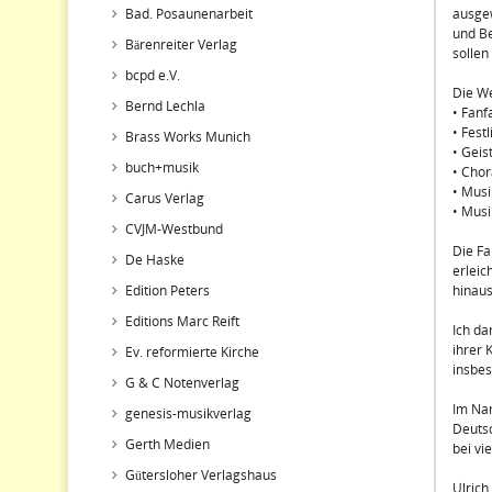
Bad. Posaunenarbeit
ausgew
und Be
Bärenreiter Verlag
sollen
bcpd e.V.
Die We
Bernd Lechla
• Fanf
• Fest
Brass Works Munich
• Geis
buch+musik
• Chor
• Musi
Carus Verlag
• Musi
CVJM-Westbund
Die Fa
De Haske
erleic
Edition Peters
hinaus
Editions Marc Reift
Ich da
ihrer 
Ev. reformierte Kirche
insbes
G & C Notenverlag
Im Na
genesis-musikverlag
Deutsc
Gerth Medien
bei vi
Gütersloher Verlagshaus
Ulric