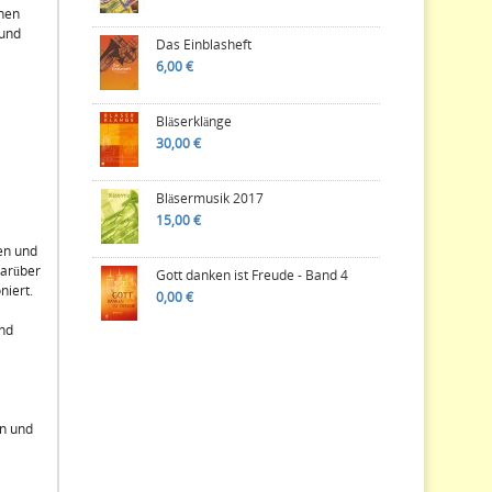
nen
 und
Das Einblasheft
6,00 €
Bläserklänge
30,00 €
Bläsermusik 2017
15,00 €
en und
Darüber
Gott danken ist Freude - Band 4
niert.
0,00 €
und
en und