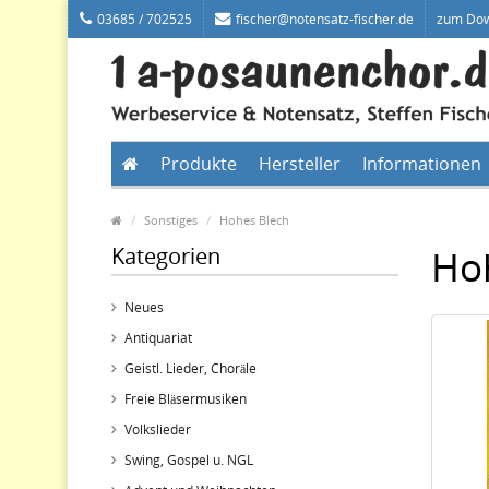
03685 / 702525
fischer@notensatz-fischer.de
zum Do
Produkte
Hersteller
Informationen
Sonstiges
Hohes Blech
Kategorien
Ho
Neues
Antiquariat
Geistl. Lieder, Choräle
Freie Bläsermusiken
Volkslieder
Swing, Gospel u. NGL