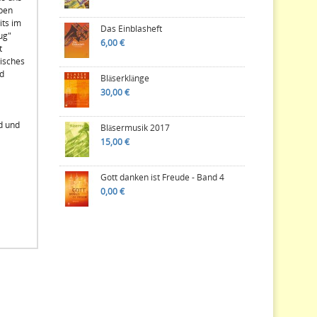
eben
its im
Das Einblasheft
ug"
6,00 €
t
isches
d
Bläserklänge
30,00 €
d und
Bläsermusik 2017
15,00 €
Gott danken ist Freude - Band 4
0,00 €