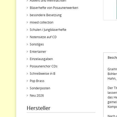
Advent und Weihnachten
Bläserhefte von Posaunenwerken
besondere Besetzung
mixed collection
Schulen / Jungbläserhefte
Notensätze auf CD
Sonstiges
Entertainer
Besch
Einzelausgaben
Posaunenchor CDs
Gramm
Schreibweise in B
Böhler
Hahn, 
Pop Brass
Der Ti
Sonderposten
lassen
Neu 2026
das He
gemei
Hersteller
Kompos
Nach a