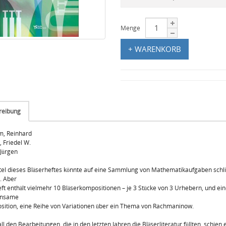
Menge
+ WARENKORB
reibung
, Reinhard
, Friedel W.
Jürgen
tel dieses Bläserheftes könnte auf eine Sammlung von Mathematikaufgaben schl
. Aber
ft enthält vielmehr 10 Bläserkompositionen – je 3 Stücke von 3 Urhebern, und ein
nsame
ition, eine Reihe von Variationen über ein Thema von Rachmaninow.
ll den Bearbeitungen, die in den letzten Jahren die Bläserliteratur füllten, schien 