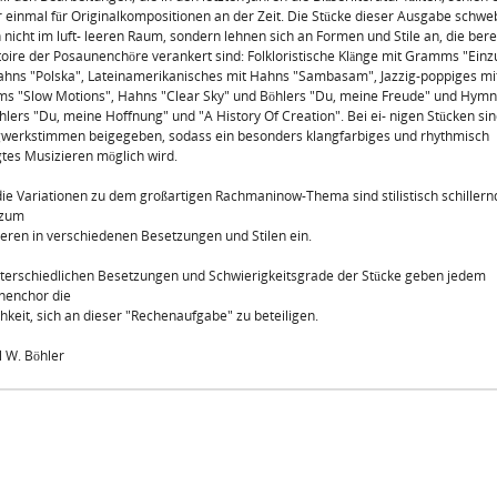
 einmal für Originalkompositionen an der Zeit. Die Stücke dieser Ausgabe schw
 nicht im luft- leeren Raum, sondern lehnen sich an Formen und Stile an, die bere
oire der Posaunenchöre verankert sind: Folkloristische Klänge mit Gramms "Einz
hns "Polska", Lateinamerikanisches mit Hahns "Sambasam", Jazzig-poppiges mi
 "Slow Motions", Hahns "Clear Sky" und Böhlers "Du, meine Freude" und Hymn
hlers "Du, meine Hoffnung" und "A History Of Creation". Bei ei- nigen Stücken sin
werkstimmen beigegeben, sodass ein besonders klangfarbiges und rhythmisch
tes Musizieren möglich wird.
ie Variationen zu dem großartigen Rachmaninow-Thema sind stilistisch schillern
 zum
eren in verschiedenen Besetzungen und Stilen ein.
terschiedlichen Besetzungen und Schwierigkeitsgrade der Stücke geben jedem
nenchor die
hkeit, sich an dieser "Rechenaufgabe" zu beteiligen.
l W. Böhler