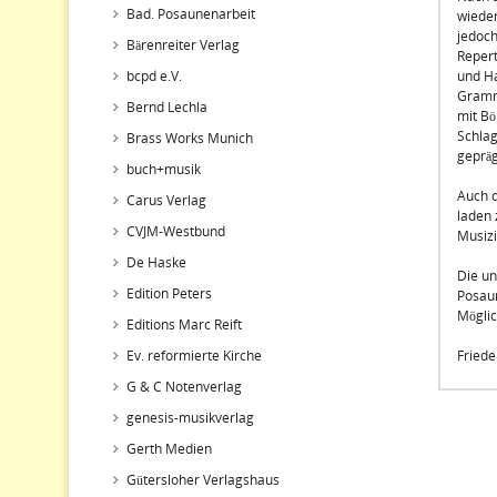
Bad. Posaunenarbeit
wieder
jedoch
Bärenreiter Verlag
Repert
bcpd e.V.
und Ha
Gramms
Bernd Lechla
mit Bö
Schlag
Brass Works Munich
gepräg
buch+musik
Auch d
Carus Verlag
laden
CVJM-Westbund
Musizi
De Haske
Die un
Edition Peters
Posau
Möglic
Editions Marc Reift
Ev. reformierte Kirche
Friede
G & C Notenverlag
genesis-musikverlag
Gerth Medien
Gütersloher Verlagshaus