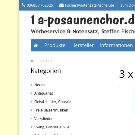
03685 / 702525
fischer@notensatz-fischer.de
zum Do
Produkte
Hersteller
Informationen
3 x 3 + 1
Kategorien
3 x
Neues
Antiquariat
Geistl. Lieder, Choräle
Freie Bläsermusiken
Volkslieder
Swing, Gospel u. NGL