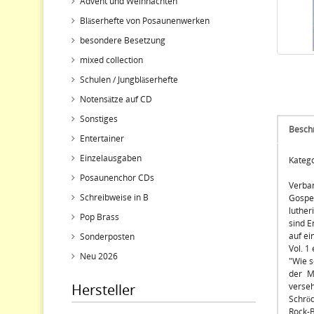
Advent und Weihnachten
Bläserhefte von Posaunenwerken
besondere Besetzung
mixed collection
Schulen / Jungbläserhefte
Notensätze auf CD
Sonstiges
Besch
Entertainer
Einzelausgaben
Katego
Posaunenchor CDs
Verban
Schreibweise in B
Gospel
luther
Pop Brass
sind E
auf ei
Sonderposten
Vol. 1
Neu 2026
"Wie s
der M
Hersteller
verseh
Schröd
Rock-B