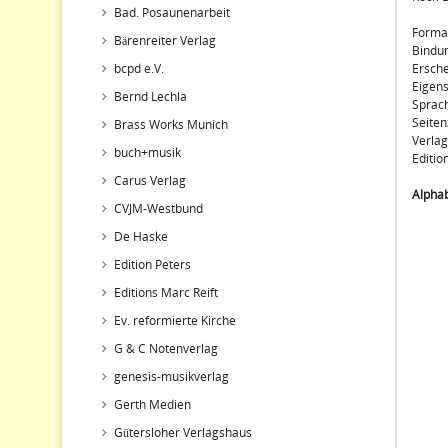
Bad. Posaunenarbeit
Forma
Bärenreiter Verlag
Bindu
bcpd e.V.
Ersche
Eigens
Bernd Lechla
Sprach
Seiten
Brass Works Munich
Verlag
buch+musik
Editi
Carus Verlag
Alphab
CVJM-Westbund
De Haske
Edition Peters
Editions Marc Reift
Ev. reformierte Kirche
G & C Notenverlag
genesis-musikverlag
Gerth Medien
Gütersloher Verlagshaus