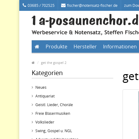
03685 / 702525
fischer@notensatz-fischer.de
zum Do
Produkte
Hersteller
Informationen
get the gospel 2
Kategorien
get
Neues
Antiquariat
Geistl. Lieder, Choräle
Freie Bläsermusiken
Volkslieder
Swing, Gospel u. NGL