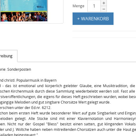
Menge
+ WARENKORB
reibung
rie: Sonderposten
d christl. Popularmusik in Bayern
 - das ist emotional und körperlich gelebter Glaube, eine Musiktradition, die
ischen Kirchenmusik durch diese Sammlung wiederbelebt werden soll. Fast alle
rstveröffentlichungen, die eigens für dieses Heft geschrieben wurden, wobei be
ngängige Melodien und gut singbare Chorsätze Wert gelegt wurde.
 erschien unter der Ed.nr. 6212.
chon beim ersten Heft wurde besonderer Wert auf gute Singbarkeit und Eingän
elodien gelegt. Alle Stücke sind mit einer Klaviernotation und Harmoniesy
en. Nicht nur der Gospel "Bless" besitzt einen satten, gut klingenden Vokals
er und J. Wöltche haben neben mitreißenden Chorsätzen auch unter die Haut 
alladen beigesteuert."