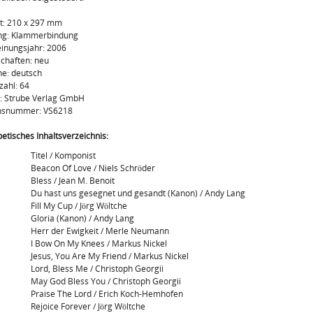
t: 210 x 297 mm
ng: Klammerbindung
inungsjahr: 2006
chaften: neu
e: deutsch
zahl: 64
: Strube Verlag GmbH
onsnummer: VS6218
etisches Inhaltsverzeichnis:
Titel / Komponist
Beacon Of Love / Niels Schröder
Bless / Jean M. Benoit
Du hast uns gesegnet und gesandt (Kanon) / Andy Lang
Fill My Cup / Jörg Wöltche
Gloria (Kanon) / Andy Lang
Herr der Ewigkeit / Merle Neumann
I Bow On My Knees / Markus Nickel
Jesus, You Are My Friend / Markus Nickel
Lord, Bless Me / Christoph Georgii
May God Bless You / Christoph Georgii
Praise The Lord / Erich Koch-Hemhofen
Rejoice Forever / Jörg Wöltche