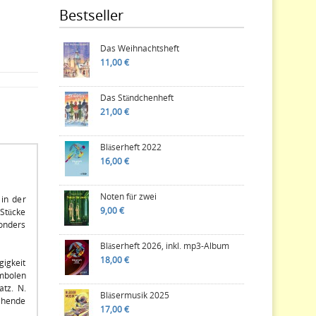
Bestseller
Das Weihnachtsheft
11,00 €
Das Ständchenheft
21,00 €
Bläserheft 2022
16,00 €
Noten für zwei
 in der
9,00 €
 Stücke
sonders
Bläserheft 2026, inkl. mp3-Album
18,00 €
gigkeit
mbolen
atz. N.
Bläsermusik 2025
gehende
17,00 €