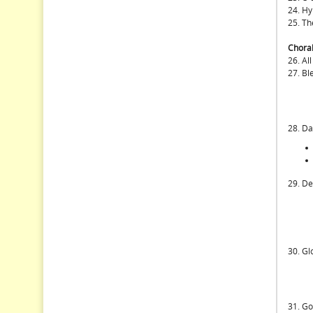
24. Hy
25. Th
Choral
26. Al
27. Bl
28. D
29. De
30. Gl
31. Got