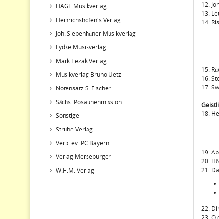
12. Jon
HAGE Musikverlag
13. Le
Heinrichshofen's Verlag
14. Ri
Joh. Siebenhüner Musikverlag
Lydke Musikverlag
Mark Tezak Verlag
15. Rü
Musikverlag Bruno Uetz
16. St
17. Sw
Notensatz S. Fischer
Sächs. Posaunenmission
Geistl
18. He
Sonstige
Strube Verlag
Verb. ev. PC Bayern
19. Ab
Verlag Merseburger
20. Hö
21. Da
W.H.M. Verlag
22. Di
23. O 