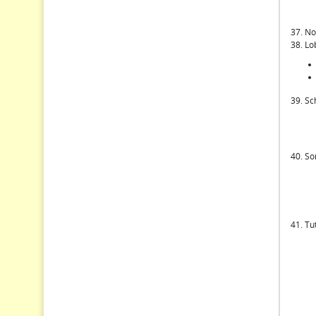
37. No
38. Lo
39. Sc
40. So
41. Tu