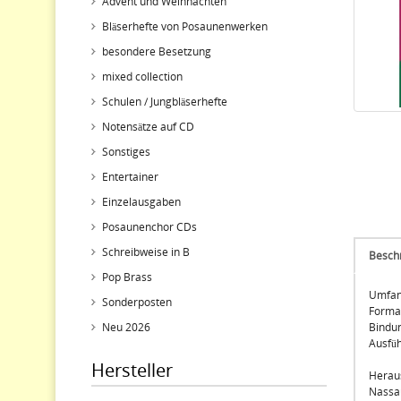
Advent und Weihnachten
Bläserhefte von Posaunenwerken
besondere Besetzung
mixed collection
Schulen / Jungbläserhefte
Notensätze auf CD
Sonstiges
Entertainer
Einzelausgaben
Posaunenchor CDs
Schreibweise in B
Besch
Pop Brass
Umfan
Sonderposten
Forma
Neu 2026
Bindu
Ausfü
Hersteller
Herau
Nassau