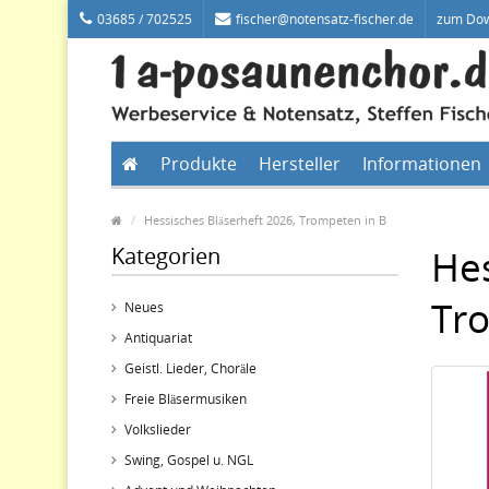
03685 / 702525
fischer@notensatz-fischer.de
zum Do
Produkte
Hersteller
Informationen
Hessisches Bläserheft 2026, Trompeten in B
Kategorien
Hes
Tr
Neues
Antiquariat
Geistl. Lieder, Choräle
Freie Bläsermusiken
Volkslieder
Swing, Gospel u. NGL