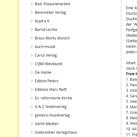
Bad. Posaunenarbeit
Eine k
Bärenreiter Verlag
Gluck
Duckli
bcpd e.V.
der W
Bernd Lechla
Fünfge
(Walte
Brass Works Munich
(Stef
vielen
buch+musik
jeden
Carus Verlag
Inhalt:
CVJM-Westbund
Stück 
De Haske
Freie 
1. Bal
Edition Peters
2. Pav
Editions Marc Reift
3. Ins
4. Sar
Ev. reformierte Kirche
5. Int
G & C Notenverlag
6. Mar
7. Gra
genesis-musikverlag
8. Kle
9. Pet
Gerth Medien
10. Al
Gütersloher Verlagshaus
11. Fr