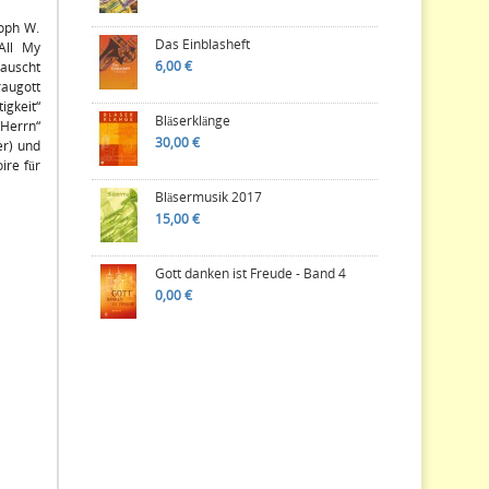
toph W.
Das Einblasheft
All My
6,00 €
rauscht
augott
igkeit“
Bläserklänge
 Herrn“
30,00 €
r) und
ire für
Bläsermusik 2017
15,00 €
Gott danken ist Freude - Band 4
0,00 €