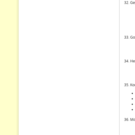
32. Ge
33. Go
34. He
35. Ko
36. Mö