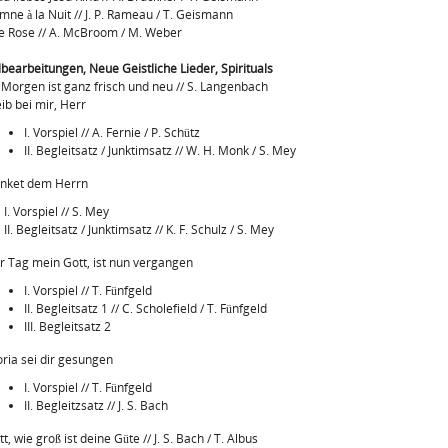
mne à la Nuit // J. P. Rameau / T. Geismann
e Rose // A. McBroom / M. Weber
bearbeitungen, Neue Geistliche Lieder, Spirituals
l Morgen ist ganz frisch und neu // S. Langenbach
eib bei mir, Herr
I. Vorspiel // A. Fernie / P. Schütz
II. Begleitsatz / Junktimsatz // W. H. Monk / S. Mey
anket dem Herrn
I. Vorspiel // S. Mey
II. Begleitsatz / Junktimsatz // K. F. Schulz / S. Mey
r Tag mein Gott, ist nun vergangen
I. Vorspiel // T. Fünfgeld
II. Begleitsatz 1 // C. Scholefield / T. Fünfgeld
III. Begleitsatz 2
oria sei dir gesungen
I. Vorspiel // T. Fünfgeld
II. Begleitzsatz // J. S. Bach
t, wie groß ist deine Güte // J. S. Bach / T. Albus