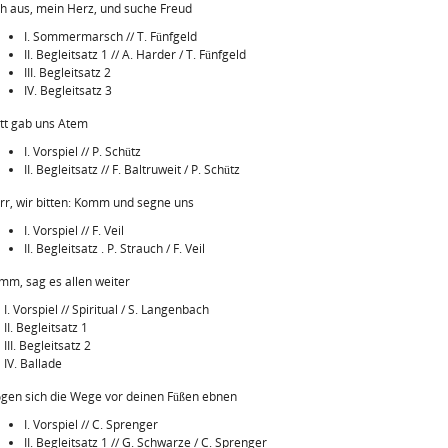
h aus, mein Herz, und suche Freud
I. Sommermarsch // T. Fünfgeld
II. Begleitsatz 1 // A. Harder / T. Fünfgeld
III. Begleitsatz 2
IV. Begleitsatz 3
tt gab uns Atem
I. Vorspiel // P. Schütz
II. Begleitsatz // F. Baltruweit / P. Schütz
rr, wir bitten: Komm und segne uns
I. Vorspiel // F. Veil
II. Begleitsatz . P. Strauch / F. Veil
mm, sag es allen weiter
I. Vorspiel // Spiritual / S. Langenbach
II. Begleitsatz 1
III. Begleitsatz 2
IV. Ballade
gen sich die Wege vor deinen Füßen ebnen
I. Vorspiel // C. Sprenger
II. Begleitsatz 1 // G. Schwarze / C. Sprenger