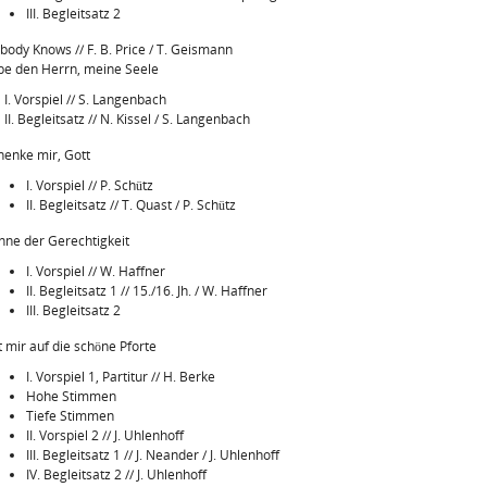
III. Begleitsatz 2
body Knows // F. B. Price / T. Geismann
be den Herrn, meine Seele
I. Vorspiel // S. Langenbach
II. Begleitsatz // N. Kissel / S. Langenbach
henke mir, Gott
I. Vorspiel // P. Schütz
II. Begleitsatz // T. Quast / P. Schütz
nne der Gerechtigkeit
I. Vorspiel // W. Haffner
II. Begleitsatz 1 // 15./16. Jh. / W. Haffner
III. Begleitsatz 2
t mir auf die schöne Pforte
I. Vorspiel 1, Partitur // H. Berke
Hohe Stimmen
Tiefe Stimmen
II. Vorspiel 2 // J. Uhlenhoff
III. Begleitsatz 1 // J. Neander / J. Uhlenhoff
IV. Begleitsatz 2 // J. Uhlenhoff