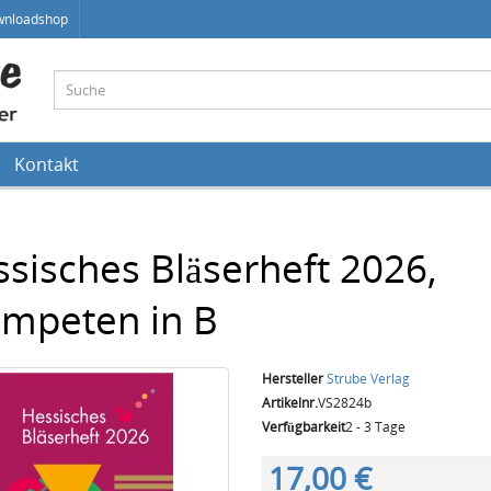
wnloadshop
Kontakt
sisches Bläserheft 2026,
ompeten in B
Hersteller
Strube Verlag
Artikelnr.
VS2824b
Verfügbarkeit
2 - 3 Tage
17,00 €