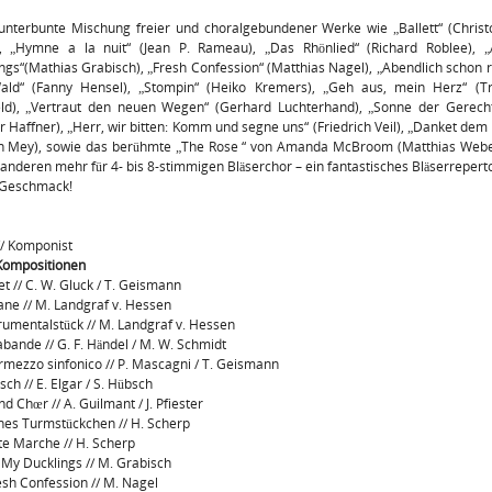
unterbunte Mischung freier und choralgebundener Werke wie „Ballett“ (Chris
), „Hymne a la nuit“ (Jean P. Rameau), „Das Rhönlied“ (Richard Roblee), „
ngs“(Mathias Grabisch), „Fresh Confession“ (Matthias Nagel), „Abendlich schon 
ald“ (Fanny Hensel), „Stompin“ (Heiko Kremers), „Geh aus, mein Herz“ (Tr
ld), „Vertraut den neuen Wegen“ (Gerhard Luchterhand), „Sonne der Gerecht
r Haffner), „Herr, wir bitten: Komm und segne uns“ (Friedrich Veil), „Danket dem
an Mey), sowie das berühmte „The Rose “ von Amanda McBroom (Matthias Webe
 anderen mehr für 4- bis 8-stimmigen Bläserchor – ein fantastisches Bläserreperto
 Geschmack!
// Komponist
Kompositionen
let // C. W. Gluck / T. Geismann
ane // M. Landgraf v. Hessen
trumentalstück // M. Landgraf v. Hessen
abande // G. F. Händel / M. W. Schmidt
ermezzo sinfonico // P. Mascagni / T. Geismann
sch // E. Elgar / S. Hübsch
nd Chœr // A. Guilmant / J. Pfiester
ines Turmstückchen // H. Scherp
ite Marche // H. Scherp
l My Ducklings // M. Grabisch
esh Confession // M. Nagel