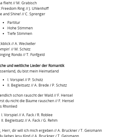
a flieht // M. Grabisch
t Freedom Ring // J. Uhlenhoff
se and Shine! // C. Sprenger
Partitur
Hohe Stimmen
Tiefe Stimmen
ckblick // A. Weckeßer
ompin' // M. Schütz
inging Rondo // T. Fünfgeld
iche und weltliche Lieder der Romantik
ssenland, du bist mein Heimatland
I. Vorspiel // P. Schütz
II. Begleitsatz // A. Brede / P. Schütz
endlich schon rauscht der Wald // F. Hensel
rst du nicht die Bäume rauschen // F. Hensel
s Rhönlied
I. Vorspiel // A. Fack / R. Roblee
II. Begleitsatz // A. Fack / G. Rehm
r, Herr, dir will ich mich ergeben // A. Bruckner / T. Geismann
du liebes Jesu Kind // A. Bruckner / T. Geismann